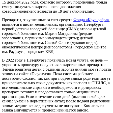
15 декабря 2022 года, согласно которому подопечные Фонда
смогут получать лекарства после достижения
совершеннолетнего возраста до 19 лет включительно.
Препараты, закупленные за счет средств
Фонда «Круг добра»
,
выдаются в шести медицинских организациях Петербурга:
первой детской городской больнице (СМА); второй детской
городской больнице им. Марии Магдалины (редкие
заболевания, первичные иммунодефициты); детской
городской больнице им. Святой Ольги (муковисцидоз),
онкологическом центре (нейробластомы), городском центре
им. Рауфхуса, городском КВД.
В 2022 году в Петербурге появилась новая услуга, ее цель —
упростить процедуру получения лекарственных препаратов.
Теперь родители детей с редкими заболеваниями могут подать
заявку на сайте «Госуслуги». Пока система работает
достаточно сложно, так как при подаче заявки родители могут
прикрепить только такие документы как паспорт и СНИЛС, а
все медицинские справки о необходимости и дозировках
препарата готовит и предоставляет только медицинская
организация. Если в течение семи дней (именно такой срок
сейчас указан в нормативных актах) после подачи родителями
заявки медицинские документы не поступят в Комитет, то
заявка аннулируется и процесс начинается заново.