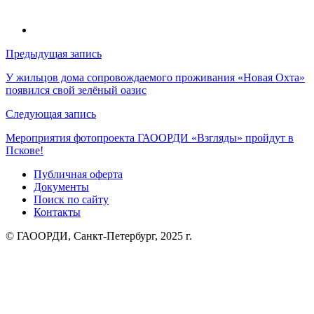
Навигация
Предыдущая запись
по
У жильцов дома сопровождаемого проживания «Новая Охта»
появился свой зелёный оазис
записям
Следующая запись
Мероприятия фотопроекта ГАООРДИ «Взгляды» пройдут в
Пскове!
Публичная оферта
Документы
Поиск по сайту
Контакты
© ГАООРДИ, Санкт-Петербург, 2025 г.