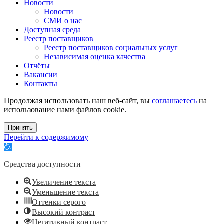
Новости
Новости
СМИ о нас
Доступная среда
Реестр поставщиков
Реестр поставщиков социальных услуг
Независимая оценка качества
Отчёты
Вакансии
Контакты
Продолжая использовать наш веб-сайт, вы
соглашаетесь
на
использование нами файлов cookie.
Принять
Перейти к содержимому
Открыть
панель
инструментов
Средства доступности
Увеличение текста
Уменьшение текста
Оттенки серого
Высокий контраст
Негативный контраст