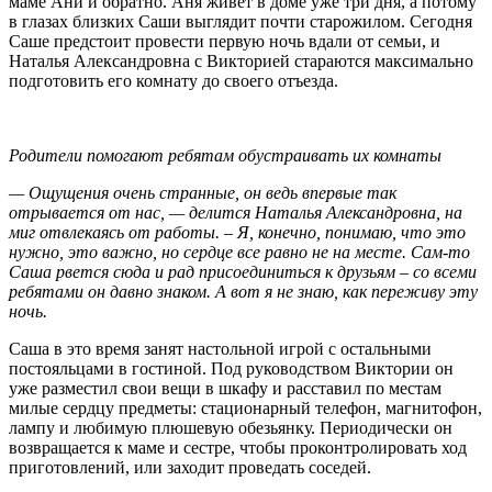
маме Ани и обратно. Аня живет в доме уже три дня, а потому
в глазах близких Саши выглядит почти старожилом. Сегодня
Саше предстоит провести первую ночь вдали от семьи, и
Наталья Александровна с Викторией стараются максимально
подготовить его комнату до своего отъезда.
Родители помогают ребятам обустраивать их комнаты
— Ощущения очень странные, он ведь впервые так
отрывается от нас, — делится Наталья Александровна, на
миг отвлекаясь от работы. – Я, конечно, понимаю, что это
нужно, это важно, но сердце все равно не на месте. Сам-то
Саша рвется сюда и рад присоединиться к друзьям – со всеми
ребятами он давно знаком. А вот я не знаю, как переживу эту
ночь.
Саша в это время занят настольной игрой с остальными
постояльцами в гостиной. Под руководством Виктории он
уже разместил свои вещи в шкафу и расставил по местам
милые сердцу предметы: стационарный телефон, магнитофон,
лампу и любимую плюшевую обезьянку. Периодически он
возвращается к маме и сестре, чтобы проконтролировать ход
приготовлений, или заходит проведать соседей.