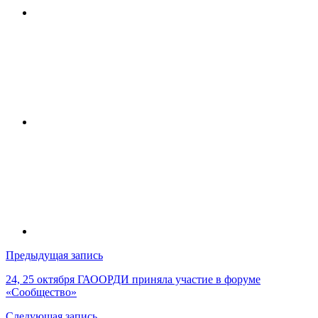
Навигация
Предыдущая запись
по
24, 25 октября ГАООРДИ приняла участие в форуме
«Сообщество»
записям
Следующая запись