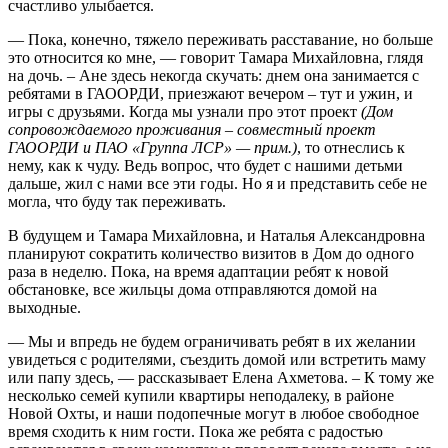
счастливо улыбается.
— Пока, конечно, тяжело переживать расставание, но больше
это относится ко мне, — говорит Тамара Михайловна, глядя
на дочь. – Ане здесь некогда скучать: днем она занимается с
ребятами в ГАООРДИ, приезжают вечером – тут и ужин, и
игры с друзьями. Когда мы узнали про этот проект
(Дом
сопровождаемого проживания – совместный проект
ГАООРДИ и ПАО «Группа ЛСР» — прим.)
, то отнеслись к
нему, как к чуду. Ведь вопрос, что будет с нашими детьми
дальше, жил с нами все эти годы. Но я и представить себе не
могла, что буду так переживать.
В будущем и Тамара Михайловна, и Наталья Александровна
планируют сократить количество визитов в Дом до одного
раза в неделю. Пока, на время адаптации ребят к новой
обстановке, все жильцы дома отправляются домой на
выходные.
— Мы и впредь не будем ограничивать ребят в их желании
увидеться с родителями, съездить домой или встретить маму
или папу здесь, — рассказывает Елена Ахметова. – К тому же
несколько семей купили квартиры неподалеку, в районе
Новой Охты, и наши подопечные могут в любое свободное
время сходить к ним гости. Пока же ребята с радостью