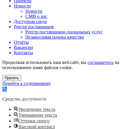
Проекты
Новости
Новости
СМИ о нас
Доступная среда
Реестр поставщиков
Реестр поставщиков социальных услуг
Независимая оценка качества
Отчёты
Вакансии
Контакты
Продолжая использовать наш веб-сайт, вы
соглашаетесь
на
использование нами файлов cookie.
Принять
Перейти к содержимому
Открыть
панель
инструментов
Средства доступности
Увеличение текста
Уменьшение текста
Оттенки серого
Высокий контраст