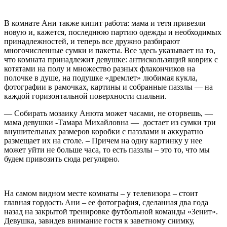
В комнате Ани также кипит работа: мама и тетя привезли
новую и, кажется, последнюю партию одежды и необходимых
принадлежностей, и теперь все дружно разбирают
многочисленные сумки и пакеты. Все здесь указывает на то,
что комната принадлежит девушке: антискользящий коврик с
котятами на полу и множество разных флакончиков на
полочке в душе, на подушке «дремлет» любимая кукла,
фотографии в рамочках, картины и собранные паззлы — на
каждой горизонтальной поверхности спальни.
— Собирать мозаику Анюта может часами, не оторвешь, —
мама девушки -Тамара Михайловна — достает из сумки три
внушительных размеров коробки с паззлами и аккуратно
размещает их на столе. – Причем на одну картинку у нее
может уйти не больше часа, то есть паззлы – это то, что мы
будем привозить сюда регулярно.
На самом видном месте комнаты – у телевизора – стоит
главная гордость Ани – ее фотография, сделанная два года
назад на закрытой тренировке футбольной команды «Зенит».
Девушка, завидев внимание гостя к заветному снимку,