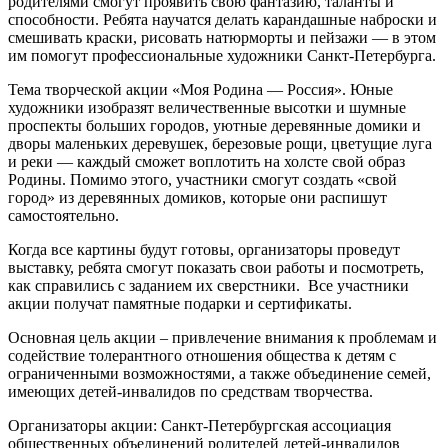
родителями смогут проявить свою фантазию, таланты и
способности. Ребята научатся делать карандашные наброски и
смешивать краски, рисовать натюрморты и пейзажи — в этом
им помогут профессиональные художники Санкт-Петербурга.
Тема творческой акции «Моя Родина — Россия». Юные
художники изобразят величественные высотки и шумные
проспекты больших городов, уютные деревянные домики и
дворы маленьких деревушек, березовые рощи, цветущие луга
и реки — каждый сможет воплотить на холсте свой образ
Родины. Помимо этого, участники смогут создать «свой
город» из деревянных домиков, которые они распишут
самостоятельно.
Когда все картины будут готовы, организаторы проведут
выставку, ребята смогут показать свои работы и посмотреть,
как справились с заданием их сверстники. Все участники
акции получат памятные подарки и сертификаты.
Основная цель акции – привлечение внимания к проблемам и
содействие толерантного отношения общества к детям с
ограниченными возможностями, а также объединение семей,
имеющих детей-инвалидов по средствам творчества.
Организаторы акции: Санкт-Петербургская ассоциация
общественных объединений родителей детей-инвалидов