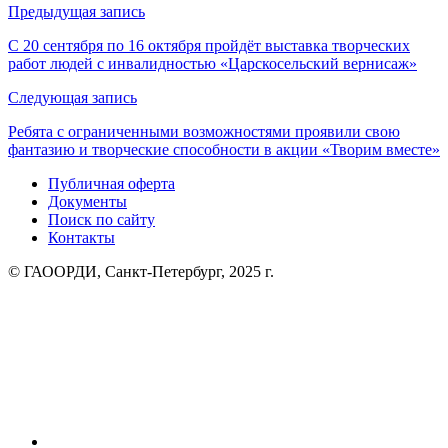
Навигация
Предыдущая запись
по
С 20 сентября по 16 октября пройдёт выставка творческих
работ людей с инвалидностью «Царскосельский вернисаж»
записям
Следующая запись
Ребята с ограниченными возможностями проявили свою
фантазию и творческие способности в акции «Творим вместе»
Публичная оферта
Документы
Поиск по сайту
Контакты
© ГАООРДИ, Санкт-Петербург, 2025 г.