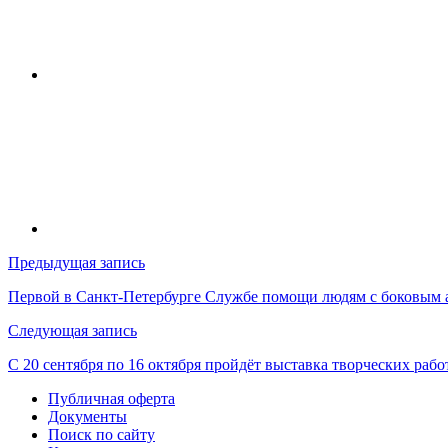
Навигация
Предыдущая запись
по
Первой в Санкт-Петербурге Службе помощи людям с боковым 
записям
Следующая запись
С 20 сентября по 16 октября пройдёт выставка творческих ра
Публичная оферта
Документы
Поиск по сайту