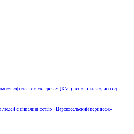
амиотрофическим склерозом (БАС) исполнился один год
бот людей с инвалидностью «Царскосельский вернисаж»