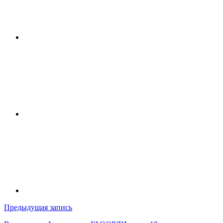
Навигация
Предыдущая запись
по