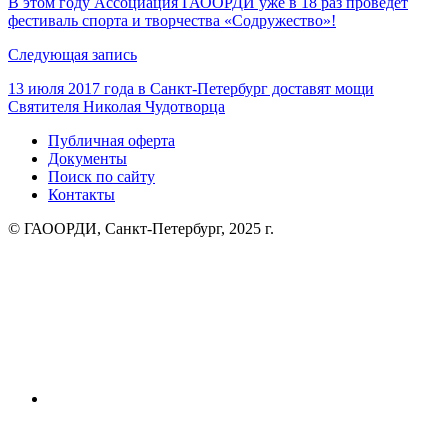
В этом году Ассоциация ГАООРДИ уже в 18 раз проведет
фестиваль спорта и творчества «Содружество»!
записям
Следующая запись
13 июля 2017 года в Санкт-Петербург доставят мощи
Святителя Николая Чудотворца
Публичная оферта
Документы
Поиск по сайту
Контакты
© ГАООРДИ, Санкт-Петербург, 2025 г.