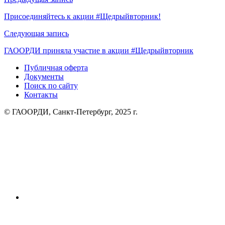
Навигация
по
Присоединяйтесь к акции #Щедрыйвторник!
записям
Следующая запись
ГАООРДИ приняла участие в акции #Щедрыйвторник
Публичная оферта
Документы
Поиск по сайту
Контакты
© ГАООРДИ, Санкт-Петербург, 2025 г.