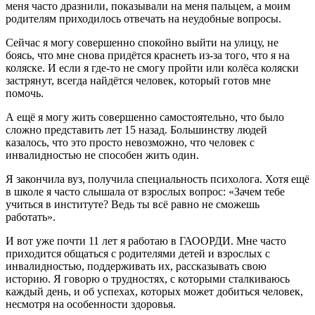
меня часто дразнили, показывали на меня пальцем, а моим
родителям приходилось отвечать на неудобные вопросы.
Сейчас я могу совершенно спокойно выйти на улицу, не
боясь, что мне снова придётся краснеть из-за того, что я на
коляске. И если я где-то не смогу пройти или колёса коляски
застрянут, всегда найдётся человек, который готов мне
помочь.
А ещё я могу жить совершенно самостоятельно, что было
сложно представить лет 15 назад. Большинству людей
казалось, что это просто невозможно, что человек с
инвалидностью не способен жить один.
Я закончила вуз, получила специальность психолога. Хотя ещё
в школе я часто слышала от взрослых вопрос: «Зачем тебе
учиться в институте? Ведь ты всё равно не сможешь
работать».
И вот уже почти 11 лет я работаю в ГАООРДИ. Мне часто
приходится общаться с родителями детей и взрослых с
инвалидностью, поддерживать их, рассказывать свою
историю. Я говорю о трудностях, с которыми сталкиваюсь
каждый день, и об успехах, которых может добиться человек,
несмотря на особенности здоровья.