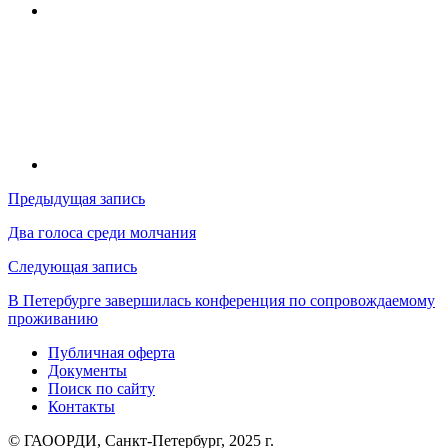
Навигация
Предыдущая запись
по
Два голоса среди молчания
записям
Следующая запись
В Петербурге завершилась конференция по сопровождаемому
проживанию
Публичная оферта
Документы
Поиск по сайту
Контакты
© ГАООРДИ, Санкт-Петербург, 2025 г.