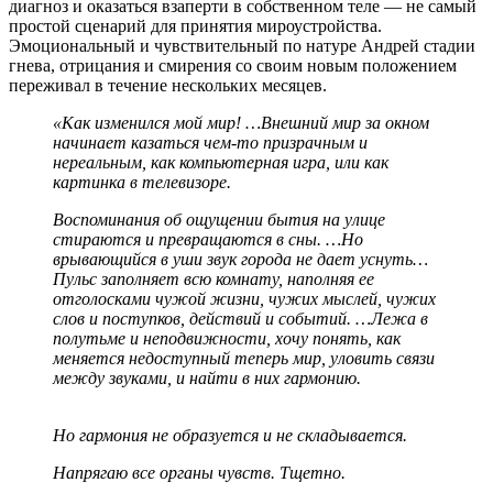
диагноз и оказаться взаперти в собственном теле — не самый
простой сценарий для принятия мироустройства.
Эмоциональный и чувствительный по натуре Андрей стадии
гнева, отрицания и смирения со своим новым положением
переживал в течение нескольких месяцев.
«Как изменился мой мир! …Внешний мир за окном
начинает казаться чем-то призрачным и
нереальным, как компьютерная игра, или как
картинка в телевизоре.
Воспоминания об ощущении бытия на улице
стираются и превращаются в сны. …Но
врывающийся в уши звук города не дает уснуть…
Пульс заполняет всю комнату, наполняя ее
отголосками чужой жизни, чужих мыслей, чужих
слов и поступков, действий и событий. …Лежа в
полутьме и неподвижности, хочу понять, как
меняется недоступный теперь мир, уловить связи
между звуками, и найти в них гармонию.
Но гармония не образуется и не складывается.
Напрягаю все органы чувств. Тщетно.