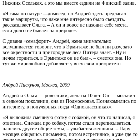
Нижних Осельках, а это мы вместе ездили на Финский залив.
«Я сама по натуре —домосед, но Андрей здесь предлагал
такие маршруты, что даже мне интересно было съездить. –
рассказывает Ольга. – А он и вовсе не находит себе места,
если долго не бывает на природе».
С дивана «семафорит» Андрей, жена внимательно
вслушивается: говорит, что в Эрмитаже не был ни разу, зато
все окрестности и пригородные леса Питера знает. «Ну и
нечем гордиться, в Эрмитаже он не был», – смеется она. Но
тут же миролюбиво добавляет: у всех свои приоритеты.
Андрей Пискунов, Москва, 2009
Андрей и Ольга — ровесники, женаты 10 лет. Он — москвич
в седьмом поколении, она из Подмосковья. Познакомились по
интернету, в популярных тогда «Одноклассниках».
«Я выложила смешную фотку с собакой, он что-то написал, я
ответила. Сначала про собаку, потом стали переписываться,
нашлись другие общие темы, – улыбается женщина. – Пару
месяцев общались письменно, потом встретились, а уже где-то
через полгода я взяла детей в охапку и переехала к нему».