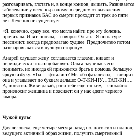
разговаривать, глотать и, в конце концов, дышать. Развивается
заболевание у всех по-разному: в среднем от выявления
первых признаков БАС до смерти проходит от трех до пяти
лет. Лечения не существует.
«Я, конечно, сразу все, что могла найти про эту болезнь,
прочитала. И все поняла, – говорит Ольга. –Я по натуре
пессимист, всегда предполагаю худшее. Предпочитаю потом
разочаровываться в лучшую сторону».
Андрей слушает жену, соглашается глазами, кивает и
периодически что-то добавляет. Ольга научилась его
понимать, но иногда ей приходится брать в помощь большую
яркую азбуку: «Ты — фаталист? Мы оба фаталисты, – говорит
она и угадывает по буквам дальше: О-Т-КИ-НУ…ТАП-КИ….
А, понятно. Живи давай, рано тебе еще тапки», – спокойно
произносит женщина и поясняет: он у нас адепт черного
юмора.
Чужой пульс
Для человека, еще четыре месяца назад полного сил и планов,
ведущего активный образ жизни, получить смертельный