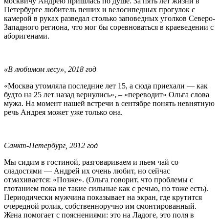
москвичу Андрею пришлась по душе. За пять лет жизни в
Петербурге любитель пеших и велосипедных прогулок с
камерой в руках разведал столько заповедных уголков Северо-
Западного региона, что мог бы соревноваться в краеведении с
аборигенами.
«В любимом лесу», 2018 год
«Москва утомляла последние лет 15, а сюда приехали — как
будто на 25 лет назад вернулись», – «переводит» Ольга слова
мужа. На момент нашей встречи в сентябре понять невнятную
речь Андрея может уже только она.
Санкт-Петербург, 2012 год
Мы сидим в гостиной, разговариваем и пьем чай со
сладостями — Андрей их очень любит, но сейчас
отмахивается: «Позже». (Ольга говорит, что проблемы с
глотанием пока не такие сильные как с речью, но тоже есть).
Периодически мужчина показывает на экран, где крутится
очередной ролик, собственноручно им смонтированный.
Жена помогает с пояснениями: это на Ладоге, это поля в