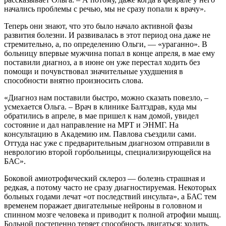
начались проблемы с речью, мы не сразу попали к врачу».
Теперь они знают, что это было начало активной фазы
развития болезни. И развивалась в этот период она даже не
стремительно, а, по определению Ольги, — «ураганно». В
больницу впервые мужчина попал в конце апреля, в мае ему
поставили диагноз, а в июне он уже перестал ходить без
помощи и почувствовал значительные ухудшения в
способности внятно произносить слова.
«Диагноз нам поставили быстро, можно сказать повезло, –
усмехается Ольга. – Врач в клинике Балтздрав, куда мы
обратились в апреле, в мае пришел к нам домой, увидел
состояние и дал направление на МРТ и ЭНМГ. На
консультацию в Академию им. Павлова съездили сами.
Оттуда нас уже с предварительным диагнозом отправили в
неврологию второй горбольницы, специализирующейся на
БАС».
Боковой амиотрофический склероз — болезнь страшная и
редкая, а потому часто не сразу диагностируемая. Некоторых
больных годами лечат «от последствий инсульта», а БАС тем
временем поражает двигательные нейроны в головном и
спинном мозге человека и приводит к полной атрофии мышц.
Больной постепенно теряет способность двигаться: ходить,