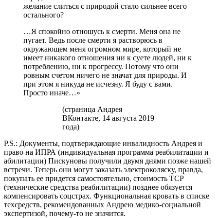
желание слиться с природой стало сильнее всего
остального?
…Я спокойно отношусь к смерти. Меня она не
пугает. Ведь после смерти я растворюсь в
окружающем меня огромном мире, который не
имеет никакого отношения ни к суете людей, ни к
потреблению, ни к прогрессу. Потому что они
ровным счетом ничего не значат для природы. И
при этом я никуда не исчезну. Я буду с вами.
Просто иначе…»
(страница Андрея
ВКонтакте, 14 августа 2019
года)
P.S.: Документы, подтверждающие инвалидность Андрея и
право на ИПРА (индивидуальная программа реабилитации и
абилитации) Пискуновы получили двумя днями позже нашей
встречи. Теперь они могут заказать электроколяску, правда,
покупать ее придется самостоятельно, стоимость ТСР
(технические средства реабилитации) позднее обязуется
компенсировать соцстрах. Функциональная кровать в списке
техсредств, рекомендованных Андрею медико-социальной
экспертизой, почему-то не значится.