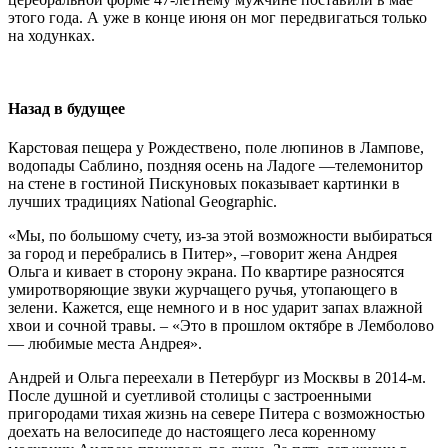
этого года. А уже в конце июня он мог передвигаться только
на ходунках.
Назад в будущее
Карстовая пещера у Рождествено, поле люпинов в Лампове,
водопады Саблино, поздняя осень на Ладоге —телемонитор
на стене в гостиной Пискуновых показывает картинки в
лучших традициях National Geographic.
«Мы, по большому счету, из-за этой возможности выбираться
за город и перебрались в Питер», –говорит жена Андрея
Ольга и кивает в сторону экрана. По квартире разносятся
умиротворяющие звуки журчащего ручья, утопающего в
зелени. Кажется, еще немного и в нос ударит запах влажной
хвои и сочной травы. – «Это в прошлом октябре в Лемболово
— любимые места Андрея».
Андрей и Ольга переехали в Петербург из Москвы в 2014-м.
После душной и суетливой столицы с застроенными
пригородами тихая жизнь на севере Питера с возможностью
доехать на велосипеде до настоящего леса коренному