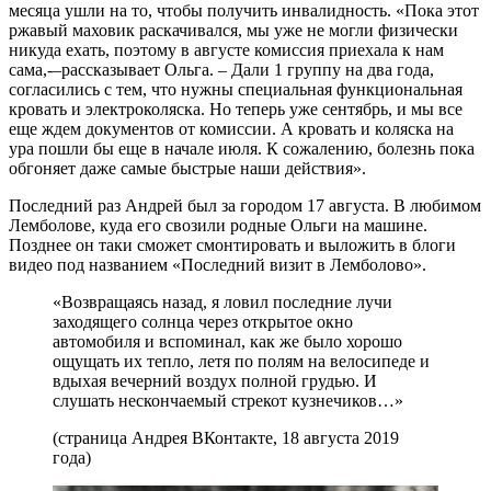
месяца ушли на то, чтобы получить инвалидность. «Пока этот
ржавый маховик раскачивался, мы уже не могли физически
никуда ехать, поэтому в августе комиссия приехала к нам
сама,-–рассказывает Ольга. – Дали 1 группу на два года,
согласились с тем, что нужны специальная функциональная
кровать и электроколяска. Но теперь уже сентябрь, и мы все
еще ждем документов от комиссии. А кровать и коляска на
ура пошли бы еще в начале июля. К сожалению, болезнь пока
обгоняет даже самые быстрые наши действия».
Последний раз Андрей был за городом 17 августа. В любимом
Лемболове, куда его свозили родные Ольги на машине.
Позднее он таки сможет смонтировать и выложить в блоги
видео под названием «Последний визит в Лемболово».
«Возвращаясь назад, я ловил последние лучи
заходящего солнца через открытое окно
автомобиля и вспоминал, как же было хорошо
ощущать их тепло, летя по полям на велосипеде и
вдыхая вечерний воздух полной грудью. И
слушать нескончаемый стрекот кузнечиков…»
(страница Андрея ВКонтакте, 18 августа 2019
года)