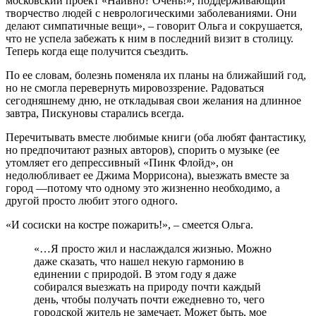
московский проект «Наивно? Очень!», поддерживающий
творчество людей с неврологическими заболеваниями. Они
делают симпатичные вещи», – говорит Ольга и сокрушается,
что не успела забежать к ним в последний визит в столицу.
Теперь когда еще получится съездить.
По ее словам, болезнь поменяла их планы на ближайший год,
но не смогла перевернуть мировоззрение. Радоваться
сегодняшнему дню, не откладывая свои желания на длинное
завтра, Пискуновы старались всегда.
Перечитывать вместе любимые книги (оба любят фантастику,
но предпочитают разных авторов), спорить о музыке (ее
утомляет его депрессивный «Пинк Флойд», он
недолюбливает ее Джима Моррисона), выезжать вместе за
город —потому что одному это жизненно необходимо, а
другой просто любит этого одного.
«И сосиски на костре пожарить!», – смеется Ольга.
«…Я просто жил и наслаждался жизнью. Можно
даже сказать, что нашел некую гармонию в
единении с природой. В этом году я даже
собирался выезжать на природу почти каждый
день, чтобы получать почти ежедневно то, чего
городской житель не замечает. Может быть, мое