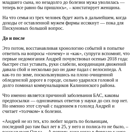
младшего сына, но незадолго до болезни мужа уволилась —
теперь все равно бы пришлось», – констатирует женщина.
На что семья из трех человек будет жить в дальнейшем, когда
доходы от оставленной мужем фирмы иссякнут — пока для
Пискуновых большой вопрос.
До и после
Это потом, восстанавливая хронологию событий в попытке
ответить на вопросы «почему» и «как», супруги вспомнят, что
первые недомогания Андрей почувствовал осенью 2018 года:
быстрее стал уставать, руки слабели, координация движений
давала сбой и несколько раз он даже падал с велосипеда. А
как-то по зиме, поскользнувшись на плохо очищенной
обледенелой дороге в городе, сильно ударился головой и
долго поминал коммунальщиков Калининского района.
Что именно является причиной заболевания БАС, каковы
предпосылки — однозначных ответов у науки до сих пор нет.
Но именно этот случай с падением в гололед Андрей и
считает «толчком» к болезни.
«Андрей не из тех, кто любит ходить по больницам,
последний раз там был лет в 25, у него и полиса-то не было, –
рассказывает Ольга. – А потому, даже когда в феврале у него