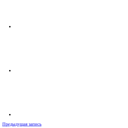
Навигация
Предыдущая запись