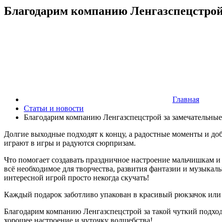
Благодарим компанию Ленгазспецстрой
Главная
Статьи и новости
Благодарим компанию Ленгазспецстрой за замечательны
Долгие выходные подходят к концу, а радостные моменты и до
играют в игры и радуются сюрпризам.
Что помогает создавать праздничное настроение мальчишкам и
всё необходимое для творчества, развития фантазии и музыкал
интересной игрой просто некогда скучать!
Каждый подарок заботливо упакован в красивый рюкзачок или с
Благодарим компанию Ленгазспецстрой за такой чуткий подход
хорошее настроение и чуточку волшебства!