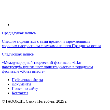
Навигация
Предыдущая запись
по
Спешим поделиться с вами яркими и заряжающими
хорошим настроением снимками нашего Праздника осени
записям
Следующая запись
«Международный творческий фестиваль «Шаг
навстречу!» приглашает принять участие в городском
фестивале «Жить вместе»
Публичная оферта
Документы
Поиск по сайту
Контакты
© ГАООРДИ, Санкт-Петербург, 2025 г.