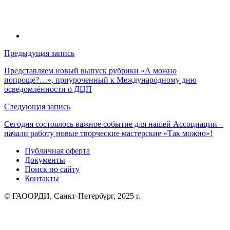
Навигация
Предыдущая запись
по
Представляем новый выпуск рубрики «А можно
попроще?…», приуроченный к Международному дню
записям
осведомлённости о ДЦП
Следующая запись
Сегодня состоялось важное событие для нашей Ассоциации –
начали работу новые творческие мастерские «Так можно»!
Публичная оферта
Документы
Поиск по сайту
Контакты
© ГАООРДИ, Санкт-Петербург, 2025 г.