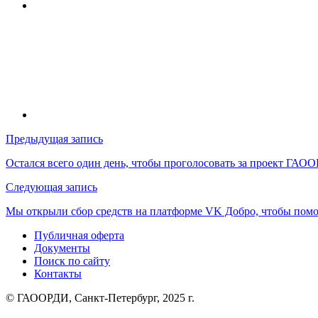
Навигация
Предыдущая запись
по
Остался всего один день, чтобы проголосовать за проект ГАО
записям
Следующая запись
Мы открыли сбор средств на платформе VK Добро, чтобы по
Публичная оферта
Документы
Поиск по сайту
Контакты
© ГАООРДИ, Санкт-Петербург, 2025 г.