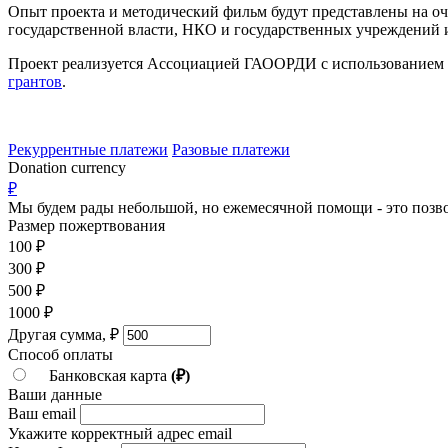
Опыт проекта и методический фильм будут представлены на о
государственной власти, НКО и государственных учреждений 
Проект реализуется Ассоциацией ГАООРДИ с использованием г
грантов
.
Рекуррентные платежи
Разовые платежи
Donation currency
₽
Мы будем рады небольшой, но ежемесячной помощи - это позво
Размер пожертвования
100
₽
300
₽
500
₽
1000
₽
Другая сумма,
₽
Способ оплаты
Банковская карта
(₽)
Ваши данные
Ваш email
Укажите корректный адрес email