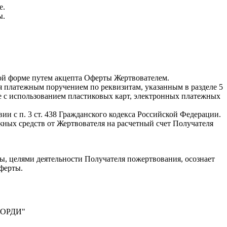
е.
ы.
нной форме путем акцепта Оферты Жертвователем.
я платежным поручением по реквизитам, указанным в разделе 5
же с использованием пластиковых карт, электронных платежных
ии с п. 3 ст. 438 Гражданского кодекса Российской Федерации.
жных средств от Жертвователя на расчетный счет Получателя
ы, целями деятельности Получателя пожертвования, осознает
ферты.
ОРДИ"