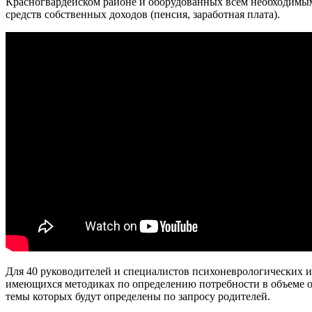
Красногвардейском районе и оборудованных всем необходимым
средств собственных доходов (пенсия, заработная плата).
Для 40 руководителей и специалистов психоневрологических и
имеющихся методиках по определению потребности в объеме ок
темы которых будут определены по запросу родителей.