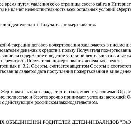
е время путем удаления ее со страницы своего сайта в Интернет
ты не влечет недействительность всех остальных условий Оферт
авной деятельности Получателя пожертвования.
сийской Федерации договор пожертвования заключается в письме
вователем денежных средств в пользу Получателя пожертвовани
ование на содержание и ведение уставной деятельности», а так
ю перечислять Получателю пожертвования денежных средств.
ренных п. 3.2. Оферты, считается акцептом Оферты в соответств
твования является дата поступления пожертвования в виде дене
 Жертвователь подтверждает, что ознакомлен с условиями Оферт
ние, полностью и безоговорочно принимает условия настоящей О
ии с действующим российском законодательством.
Х ОБЪЕДИНЕНИЙ РОДИТЕЛЕЙ ДЕТЕЙ-ИНВАЛИДОВ "ГАО