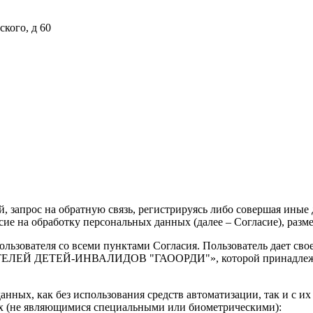
ского, д 60
ий, запрос на обратную связь, регистрируясь либо совершая ины
сие на обработку персональных данных (далее – Согласие), размещен
Пользователя со всеми пунктами Согласия. Пользователь дает
Й-ИНВАЛИДОВ "ГАООРДИ"», которой принадлежит сайт htt
анных, как без использования средств автоматизации, так и с и
ых (не являющимися специальными или биометрическими):