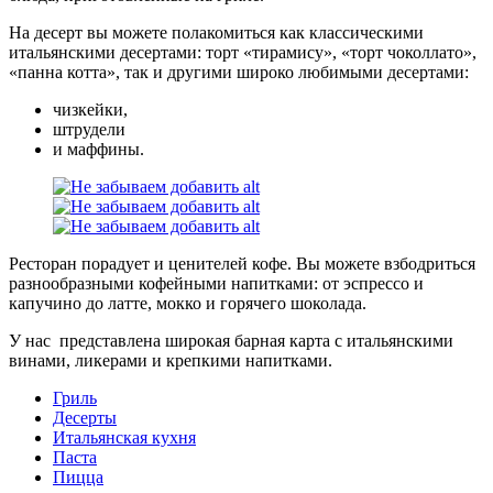
На десерт вы можете полакомиться как классическими
итальянскими десертами: торт «тирамису», «торт чоколлато»,
«панна котта», так и другими широко любимыми десертами:
чизкейки,
штрудели
и маффины.
Ресторан порадует и ценителей кофе. Вы можете взбодриться
разнообразными кофейными напитками: от эспрессо и
капучино до латте, мокко и горячего шоколада.
У нас представлена широкая барная карта с итальянскими
винами, ликерами и крепкими напитками.
Гриль
Десерты
Итальянская кухня
Паста
Пицца