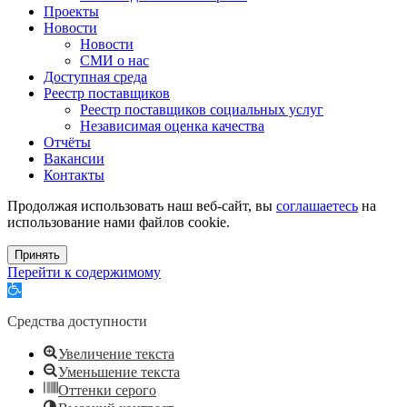
Проекты
Новости
Новости
СМИ о нас
Доступная среда
Реестр поставщиков
Реестр поставщиков социальных услуг
Независимая оценка качества
Отчёты
Вакансии
Контакты
Продолжая использовать наш веб-сайт, вы
соглашаетесь
на
использование нами файлов cookie.
Принять
Перейти к содержимому
Открыть
панель
инструментов
Средства доступности
Увеличение текста
Уменьшение текста
Оттенки серого