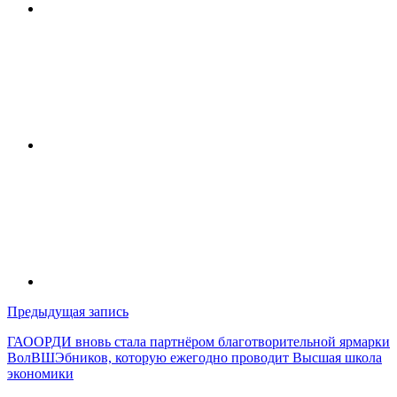
Навигация
Предыдущая запись
по
ГАООРДИ вновь стала партнёром благотворительной ярмарки
ВолВШЭбников, которую ежегодно проводит Высшая школа
записям
экономики