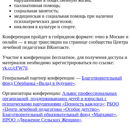
нарушениями в общественную жизнь;
паллиативная помощь;
социальная занятость;
медицинская и социальная помощь при наличии
психиатрических диагнозов;
инклюзия в культуре и спорте.
Конференция пройдет в гибридном формате: очно в Москве и
онлайн — в виде трансляции на странице сообщества Центра
лечебной педагогики ВКонтакте.
Участие в конференции бесплатное, для получения доступа и
материалов необходимо зарегистрироваться по ссылке:
vk.cc/cFW7jj
.
Генеральный партнер конференции —
Благотворительный
фонд Сбербанка «Вклад в будущее»
.
Организаторы конференции:
Альянс профессиональных
организаций, поддерживающих детей и взрослых с
психическими нарушениями «Ценность каждого»
;
РБОО
«Центр лечебной педагогики «Особое детство»
,
Благотворительный образовательный фонд «Мархамат»
,
НРОО «Движение Сельских Женщин»
.