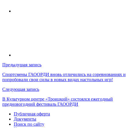
Навигация
Предыдущая запись
по
Спортсмены ГАООРДИ вновь отличились на соревнованиях и
попробовали свои силы в новых видах настольных игр!
записям
Следующая запись
В Культурном центре «Троицкий» состоялся ежегодный
предновогодний фестиваль ГАООРДИ
Публичная оферта
Документы
Поиск по сайту