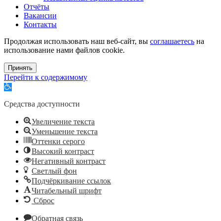
Отчёты
Вакансии
Контакты
Продолжая использовать наш веб-сайт, вы
соглашаетесь
на
использование нами файлов cookie.
Принять
Перейти к содержимому
Открыть
панель
инструментов
Средства доступности
Увеличение текста
Уменьшение текста
Оттенки серого
Высокий контраст
Негативный контраст
Светлый фон
Подчёркивание ссылок
Читабельный шрифт
Сброс
Обратная связь