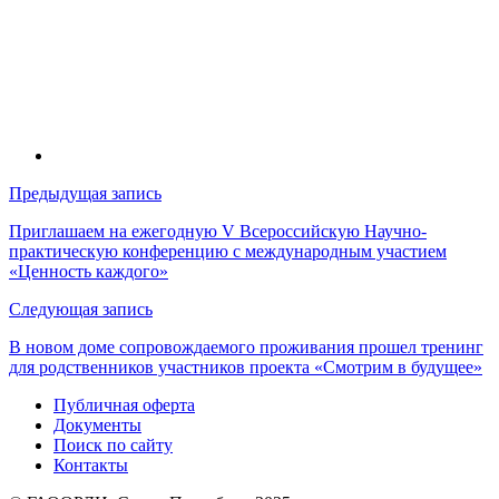
Навигация
Предыдущая запись
по
Приглашаем на ежегодную V Всероссийскую Научно-
практическую конференцию с международным участием
записям
«Ценность каждого»
Следующая запись
В новом доме сопровождаемого проживания прошел тренинг
для родственников участников проекта «Смотрим в будущее»
Публичная оферта
Документы
Поиск по сайту
Контакты