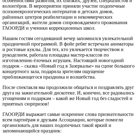
особенностями развития, их близких, друзей, специалистов и
волонтёров. В мероприятии приняли участие подопечные
психоневрологических интернатов и детских домов,
районных центров реабилитации и некоммерческих
организаций, жители домов сопровождаемого проживания
ГАООРДИ и ученики коррекционных школ.
Нашим гостям сегодняшний вечер запомнился увлекательной
праздничной программой. В фойе ребят встречали аниматоры
и ростовые куклы. Для тех, кто увлекается творчеством и
рукоделием, работала площадка мастер-классов по
изготовлению ёлочных игрушек. Настоящий новогодний
подарок – сказка «Новый год в Зазеркалье» на сцене большого
концертного зала, подарила зрителям ощущение
приближающегося праздника и волшебства.
После спектакля мы продолжили общаться и поздравлять друг
друга на зажигательной дискотеке. И, конечно, все радовались
угощениям и подаркам – какой же Новый год без сладостей и
приятных сюрпризов!
ГАООРДИ выражает самые искренние слова признательности
всем партнёрам и друзьям Ассоциации, которые помогли
организовать для наших подопечных такой яркий и
запоминающийся праздник: