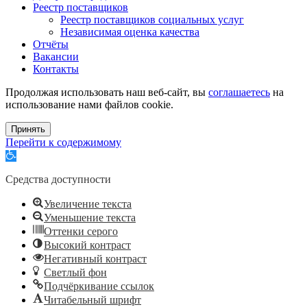
Реестр поставщиков
Реестр поставщиков социальных услуг
Независимая оценка качества
Отчёты
Вакансии
Контакты
Продолжая использовать наш веб-сайт, вы
соглашаетесь
на
использование нами файлов cookie.
Принять
Перейти к содержимому
Открыть
панель
инструментов
Средства доступности
Увеличение текста
Уменьшение текста
Оттенки серого
Высокий контраст
Негативный контраст
Светлый фон
Подчёркивание ссылок
Читабельный шрифт