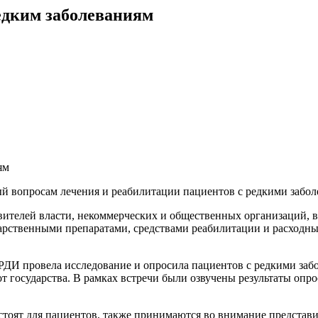
едким заболеваниям
ям
 вопросам лечения и реабилитации пациентов с редкими забол
ителей власти, некоммерческих и общественных организаций, в
арственными препаратами, средствами реабилитации и расходны
РДИ провела исследование и опросила пациентов с редкими заб
т государства. В рамках встречи были озвучены результаты оп
 стоят для пациентов, также принимаются во внимание представ