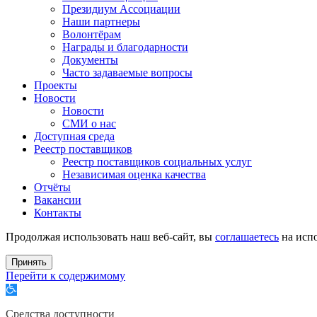
Президиум Ассоциации
Наши партнеры
Волонтёрам
Награды и благодарности
Документы
Часто задаваемые вопросы
Проекты
Новости
Новости
СМИ о нас
Доступная среда
Реестр поставщиков
Реестр поставщиков социальных услуг
Независимая оценка качества
Отчёты
Вакансии
Контакты
Продолжая использовать наш веб-сайт, вы
соглашаетесь
на испо
Принять
Перейти к содержимому
Открыть
панель
инструментов
Средства доступности