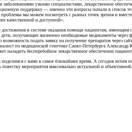
и заболеваниями узкими специалистами, лекарственное обеспеч
мационную поддержку — именно эти вопросы попали в список тех
же проблемы мы можем посмотреть с разных точек зрения и вмес
ее качественной и доступной».
е достижения в системе оказания помощи пациентам, имеющим о
ому дети, получающие жизненно необходимые медикаменты через 
 возможность подать заявку на получение препаратов через сай
иалист по медицинской генетике Санкт-Петербурга Александр Ко
жет наладить бесперебойное лекарственное обеспечение пациент
 поделимся с вами в самое ближайшее время. А сегодня хотим п
ь повестку мероприятия максимально актуальной и объективной