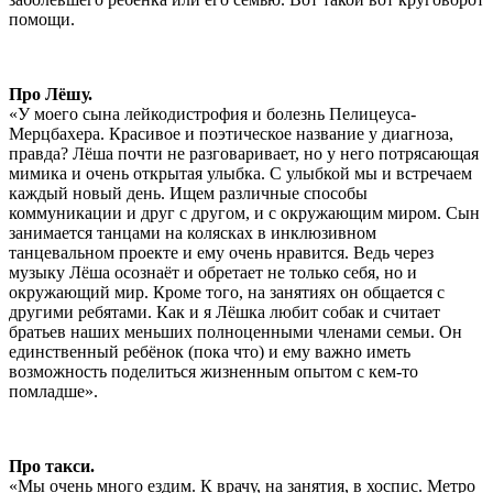
помощи.
Про Лёшу.
«У моего сына лейкодистрофия и болезнь Пелицеуса-
Мерцбахера. Красивое и поэтическое название у диагноза,
правда? Лёша почти не разговаривает, но у него потрясающая
мимика и очень открытая улыбка. С улыбкой мы и встречаем
каждый новый день. Ищем различные способы
коммуникации и друг с другом, и с окружающим миром. Сын
занимается танцами на колясках в инклюзивном
танцевальном проекте и ему очень нравится. Ведь через
музыку Лёша осознаёт и обретает не только себя, но и
окружающий мир. Кроме того, на занятиях он общается с
другими ребятами. Как и я Лёшка любит собак и считает
братьев наших меньших полноценными членами семьи. Он
единственный ребёнок (пока что) и ему важно иметь
возможность поделиться жизненным опытом с кем-то
помладше».
Про такси.
«Мы очень много ездим. К врачу, на занятия, в хоспис. Метро