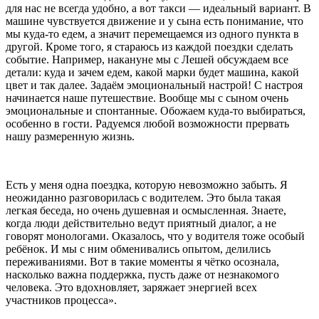
для нас не всегда удобно, а вот такси — идеальный вариант. В
машине чувствуется движение и у сына есть понимание, что
мы куда-то едем, а значит перемещаемся из одного пункта в
другой. Кроме того, я стараюсь из каждой поездки сделать
событие. Например, накануне мы с Лешей обсуждаем все
детали: куда и зачем едем, какой марки будет машина, какой
цвет и так далее. Задаём эмоциональный настрой! С настроя
начинается наше путешествие. Вообще мы с сыном очень
эмоциональные и спонтанные. Обожаем куда-то выбираться,
особенно в гости. Радуемся любой возможности прервать
нашу размеренную жизнь.
Есть у меня одна поездка, которую невозможно забыть. Я
неожиданно разговорилась с водителем. Это была такая
легкая беседа, но очень душевная и осмысленная. Знаете,
когда люди действительно ведут приятный диалог, а не
говорят монологами. Оказалось, что у водителя тоже особый
ребёнок. И мы с ним обменивались опытом, делились
переживаниями. Вот в такие моменты я чётко осознала,
насколько важна поддержка, пусть даже от незнакомого
человека. Это вдохновляет, заряжает энергией всех
участников процесса».