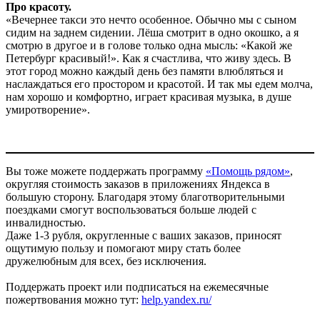
Про красоту.
«Вечернее такси это нечто особенное. Обычно мы с сыном
сидим на заднем сидении. Лёша смотрит в одно окошко, а я
смотрю в другое и в голове только одна мысль: «Какой же
Петербург красивый!». Как я счастлива, что живу здесь. В
этот город можно каждый день без памяти влюбляться и
наслаждаться его простором и красотой. И так мы едем молча,
нам хорошо и комфортно, играет красивая музыка, в душе
умиротворение».
Вы тоже можете поддержать программу
«Помощь рядом»
,
округляя стоимость заказов в приложениях Яндекса в
большую сторону. Благодаря этому благотворительными
поездками смогут воспользоваться больше людей с
инвалидностью.
Даже 1-3 рубля, округленные с ваших заказов, приносят
ощутимую пользу и помогают миру стать более
дружелюбным для всех, без исключения.
Поддержать проект или подписаться на ежемесячные
пожертвования можно тут:
help.yandex.ru/