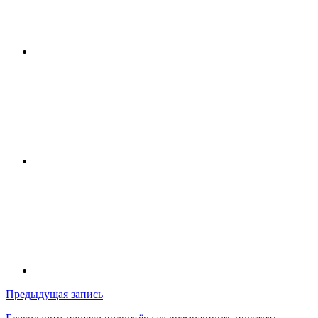
Навигация
Предыдущая запись
по