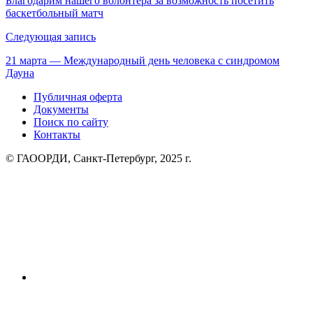
Благодарим нашего волонтёра за возможность посетить
баскетбольный матч
записям
Следующая запись
21 марта — Международный день человека с синдромом
Дауна
Публичная оферта
Документы
Поиск по сайту
Контакты
© ГАООРДИ, Санкт-Петербург, 2025 г.