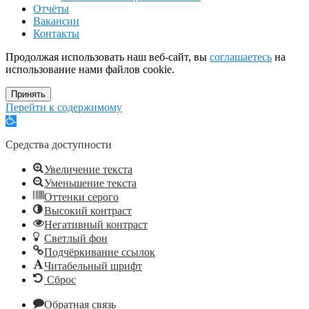
Отчёты
Вакансии
Контакты
Продолжая использовать наш веб-сайт, вы
соглашаетесь
на
использование нами файлов cookie.
Принять
Перейти к содержимому
Открыть
панель
инструментов
Средства доступности
Увеличение текста
Уменьшение текста
Оттенки серого
Высокий контраст
Негативный контраст
Светлый фон
Подчёркивание ссылок
Читабельный шрифт
Сброс
Обратная связь