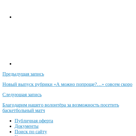
Навигация
Предыдущая запись
по
Новый выпуск рубрики «А можно попроще?…» совсем скоро
записям
Следующая запись
Благодарим нашего волонтёра за возможность посетить
баскетбольный матч
Публичная оферта
Документы
Поиск по сайту