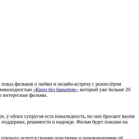
 показ фильмов о любви и онлайн-встречу с режиссёром
 инвалидностью
«Кино без барьеров»
, который уже больше 20
ые интересные фильмы.
е, у обоих супругов есть инвалидность, но они бросают вызов
й поддержке, решимости и надежде. Фильм будет показан на
а открыто делится своими чувствами и переживаниями об