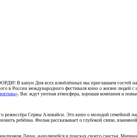
АООРДИ! В канун Дня всех влюблённых мы приглашаем гостей на
ого в России международного фестиваля кино о жизни людей с
ектива»
. Вас ждут уютная атмосфера, хорошая компания и нов
го режиссёра Сервы Аливайси. Это кино о молодой семейной пар
новить ребёнка. Фильм рассказывает о глубокой связи, взаимно
индромом Дауна, находящейся в поисках своего счастья. Марин