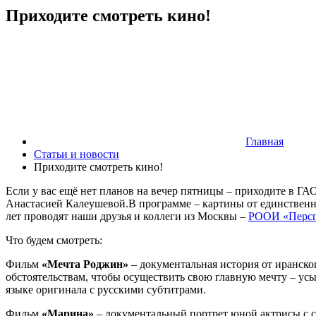
Приходите смотреть кино!
Главная
Статьи и новости
Приходите смотреть кино!
Если у вас ещё нет планов на вечер пятницы – приходите в Г
Анастасией Калеушевой.В программе – картины от единственн
лет проводят наши друзья и коллеги из Москвы –
РООИ «Персп
Что будем смотреть:
Фильм
«Мечта Роджин»
– документальная история от иранско
обстоятельствам, чтобы осуществить свою главную мечту – усы
языке оригинала с русскими субтитрами.
Фильм
«Марина»
– документальный портрет юной актрисы с с