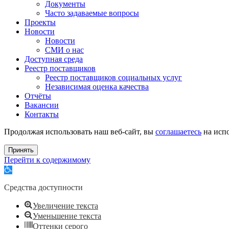
Документы
Часто задаваемые вопросы
Проекты
Новости
Новости
СМИ о нас
Доступная среда
Реестр поставщиков
Реестр поставщиков социальных услуг
Независимая оценка качества
Отчёты
Вакансии
Контакты
Продолжая использовать наш веб-сайт, вы
соглашаетесь
на испо
Принять
Перейти к содержимому
Открыть
панель
инструментов
Средства доступности
Увеличение текста
Уменьшение текста
Оттенки серого