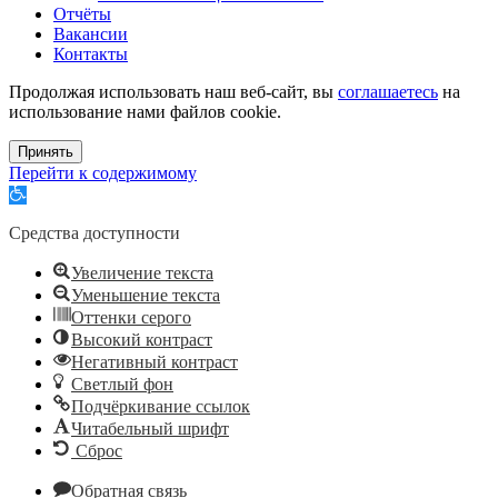
Отчёты
Вакансии
Контакты
Продолжая использовать наш веб-сайт, вы
соглашаетесь
на
использование нами файлов cookie.
Принять
Перейти к содержимому
Открыть
панель
инструментов
Средства доступности
Увеличение текста
Уменьшение текста
Оттенки серого
Высокий контраст
Негативный контраст
Светлый фон
Подчёркивание ссылок
Читабельный шрифт
Сброс
Обратная связь