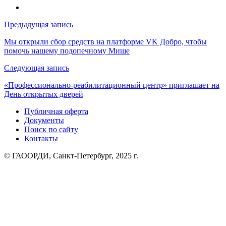
Навигация
Предыдущая запись
по
Мы открыли сбор средств на платформе VK Добро, чтобы
помочь нашему подопечному Мише
записям
Следующая запись
«Профессионально-реабилитационный центр» приглашает на
День открытых дверей
Публичная оферта
Документы
Поиск по сайту
Контакты
© ГАООРДИ, Санкт-Петербург, 2025 г.