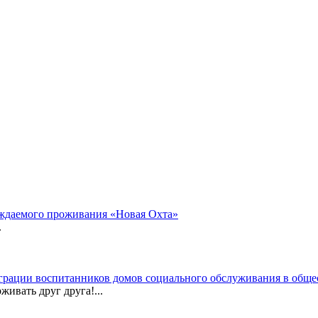
ождаемого проживания «Новая Охта»
.
ации воспитанников домов социального обслуживания в обще
ивать друг друга!...