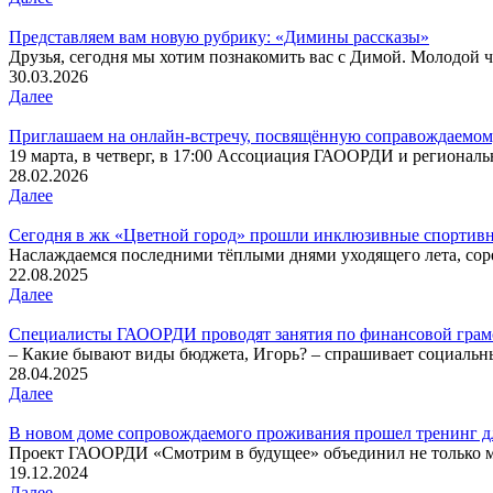
Представляем вам новую рубрику: «Димины рассказы»
Друзья, сегодня мы хотим познакомить вас с Димой. Молодой че
30.03.2026
Далее
Приглашаем на онлайн-встречу, посвящённую соправождаемо
19 марта, в четверг, в 17:00 Ассоциация ГАООРДИ и региональн
28.02.2026
Далее
Сегодня в жк «Цветной город» прошли инклюзивные спортив
Наслаждаемся последними тёплыми днями уходящего лета, сорев
22.08.2025
Далее
Специалисты ГАООРДИ проводят занятия по финансовой грам
– Какие бывают виды бюджета, Игорь? – спрашивает социальны
28.04.2025
Далее
В новом доме сопровождаемого проживания прошел тренинг дл
Проект ГАООРДИ «Смотрим в будущее» объединил не только м
19.12.2024
Далее