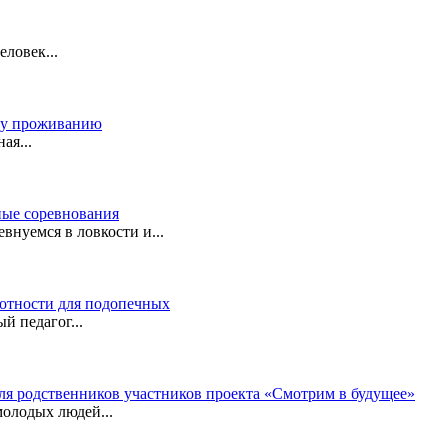
ловек...
му проживанию
ая...
ные соревнования
нуемся в ловкости и...
отности для подопечных
й педагог...
я родственников участников проекта «Смотрим в будущее»
олодых людей...