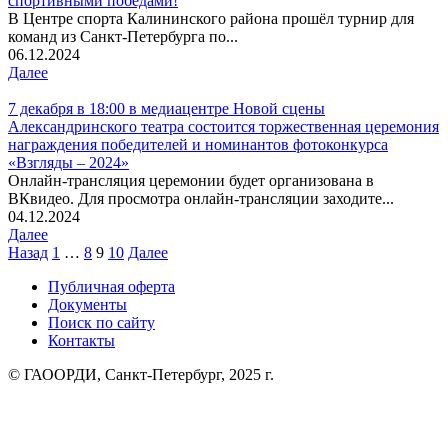
спортивными победами!
В Центре спорта Калининского района прошёл турнир для
команд из Санкт-Петербурга по...
06.12.2024
Далее
7 декабря в 18:00 в медиацентре Новой сцены
Александринского театра состоится торжественная церемония
награждения победителей и номинантов фотоконкурса
«Взгляды – 2024»
Онлайн-трансляция церемонии будет организована в
ВКвидео. Для просмотра онлайн-трансляции заходите...
04.12.2024
Далее
Пагинация
Назад
1
…
8
9
10
Далее
записей
Публичная оферта
Документы
Поиск по сайту
Контакты
© ГАООРДИ, Санкт-Петербург, 2025 г.