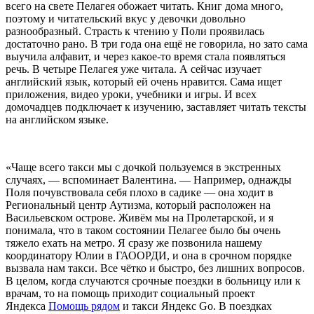
всего на свете Пелагея обожает читать. Книг дома много,
поэтому и читательский вкус у девочки довольно
разнообразный. Страсть к чтению у Поли проявилась
достаточно рано. В три года она ещё не говорила, но зато сама
выучила алфавит, и через какое-то время стала появляться
речь. В четыре Пелагея уже читала. А сейчас изучает
английский язык, который ей очень нравится. Сама ищет
приложения, видео уроки, учебники и игры. И всех
домочадцев подключает к изучению, заставляет читать тексты
на английском языке.
«Чаще всего такси мы с дочкой пользуемся в экстренных
случаях, — вспоминает Валентина. — Например, однажды
Поля почувствовала себя плохо в садике — она ходит в
Региональный центр Аутизма, который расположен на
Васильевском острове. Живём мы на Пролетарской, и я
понимала, что в таком состоянии Пелагее было бы очень
тяжело ехать на метро. Я сразу же позвонила нашему
координатору Юлии в ГАООРДИ, и она в срочном порядке
вызвала нам такси. Все чётко и быстро, без лишних вопросов.
В целом, когда случаются срочные поездки в больницу или к
врачам, то на помощь приходит социальный проект
Яндекса
Помощь рядом
и такси Яндекс Go. В поездках