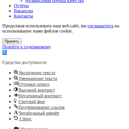
Независимая оценка качества
Отчёты
Вакансии
Контакты
Продолжая использовать наш веб-сайт, вы
соглашаетесь
на
использование нами файлов cookie.
Принять
Перейти к содержимому
Открыть
панель
инструментов
Средства доступности
Увеличение текста
Уменьшение текста
Оттенки серого
Высокий контраст
Негативный контраст
Светлый фон
Подчёркивание ссылок
Читабельный шрифт
Сброс