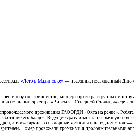
фестиваль
«Лето в Малиновке»
— праздник, посвященный Дню лю
ырей и шоу иллюзионистов, концерт оркестра струнных инструм
в в исполнении оркестра «Виртуозы Северной Столицы» сделали
сопровождаемого проживания ГАООРДИ «Охта на речке». Ребята 
работнике его Балде». Ведущие сразу отметили серьёзную под
а дров, а также яркие фольклорные костюмы в народном стиле —
 зрителей. Номер провожали громкими и продолжительными ап