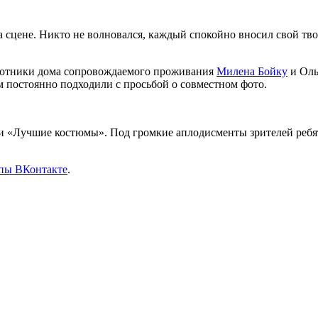
на сцене. Никто не волновался, каждый спокойно вносил свой тв
ботники дома сопровождаемого проживания
Милена Бойку
и Оль
м постоянно подходили с просьбой о совместном фото.
и «Лучшие костюмы». Под громкие аплодисменты зрителей ребят
ппы ВКонтакте
.