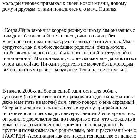
молодой человек привыкал к своей новой жизни, новому
дому и друзьям, с нами поделилась его мама Наталья.
«Когда Лёша закончил коррекционную школу, мы оказались с
ним дома без дальнейших планов, один на один, без
малейшего понимания, как реализовать его потенциал. Мы с
супругом, как и любые любящие родители, очень хотели,
чтобы жизнь нашего сына была насыщенной, интересной и
полноценной. Мы понимали, что не сможем всегда заботиться
о нем как сейчас. Ни один родитель не может быть молодым
вечно, поэтому тревога за будущее Лёши нас не отпускала.
В начале 2000-х выбор дневной занятости для ребят с
аутизмом (о самостоятельном проживании для сына мы тогда
даже и мечтать не могли) был, мягко говоря, очень скромный.
Сперва мы записались на занятия в группу при районном
психоневрологическом диспансере. Занятия Лёше нравились,
он ходил с удовольствием, но говорить о том, что его жизнь в
момент стала наполненной, конечно, не приходилось. В
группе я познакомилась с родителями, они и рассказали мне о
ГАООРДИ. Ассоциация как раз находится недалеко от нашего