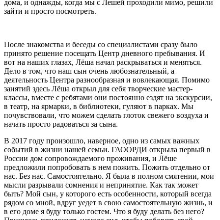
дома, и однажды, когда мы с Лешей проходили мимо, решили
зайти и просто посмотреть.
После знакомства и беседы со специалистами сразу было
принято решение посещать Центр дневного пребывания. И
вот на наших глазах, Лёша начал раскрываться и меняться.
Дело в том, что наш сын очень любознательный, а
деятельность Центра разнообразная и вовлекающая. Помимо
занятий здесь Лёша открыл для себя творческие мастер-
классы, вместе с ребятами они постоянно ездят на экскурсии,
в театр, на ярмарки, в библиотеки, гуляют в парках. Мы
почувствовали, что можем сделать глоток свежего воздуха и
начать просто радоваться за сына.
В 2017 году произошло, наверное, одно из самых важных
событий в жизни нашей семьи. ГАООРДИ открыла первый в
России дом сопровождаемого проживания, и Лёше
предложили попробовать в нем пожить. Пожить отдельно от
нас. Без нас. Самостоятельно. Я была в полном смятении, мои
мысли разрывали сомнения и непринятие. Как так может
быть? Мой сын, у которого есть особенности, который всегда
рядом со мной, вдруг уедет в свою самостоятельную жизнь, и
в его доме я буду только гостем. Что я буду делать без него?