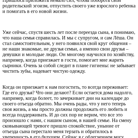
Пришлось приложить немало сил, чтобы побороть свой
родительский эгоизм, отпустить своего уже взрослого ребенка
и помогать в его новой жизни.
Уже сейчас, спустя шесть лет после переезда сына, я понимаю,
что наша семья справилась. И мы с супругом, и сам Лёша. Он
стал самостоятельным, у него появился свой круг общения –
не наши знакомые, не друзья семьи, а именно свои друзья –
девушки и молодые люди. Он многому научился по хозяйству,
например, когда приезжает в гости, помогает мне жарить
сырники. Очень за собой следит в плане гигиены: не забывает
чистить зубы, надевает чистую одежду.
Когда он приезжает к нам погостить, то всегда переживает:
Где его друзья? Что они делают? Если остается дома надолго,
например, когда болеет, то зачеркивает дни на календаре до
своего отъезда обратно. Мы очень рады, что у него теперь
своя жизнь, а мы просто должны продолжать его любить и
всегда поддерживать. И до сих пор не верим, что все это
произошло с нами, с нашим сыном, в нашей семье. На смену
сковывающей тревоге пришло спокойствие, уныние от
отъезда сына перестало меня терзать и обратилось в
уверенность в его будущем. Сейчас я с облегчением могу