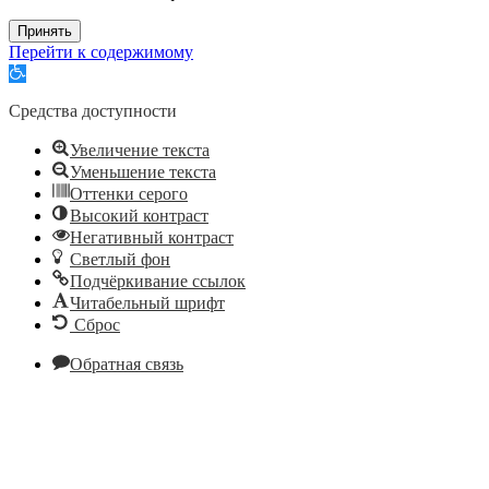
Принять
Перейти к содержимому
Открыть
панель
инструментов
Средства доступности
Увеличение текста
Уменьшение текста
Оттенки серого
Высокий контраст
Негативный контраст
Светлый фон
Подчёркивание ссылок
Читабельный шрифт
Сброс
Обратная связь