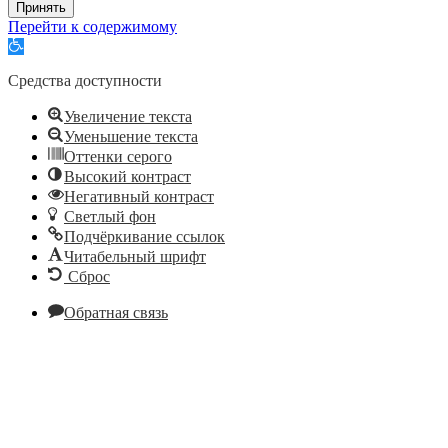
Принять
Перейти к содержимому
Открыть
панель
инструментов
Средства доступности
Увеличение текста
Уменьшение текста
Оттенки серого
Высокий контраст
Негативный контраст
Светлый фон
Подчёркивание ссылок
Читабельный шрифт
Сброс
Обратная связь